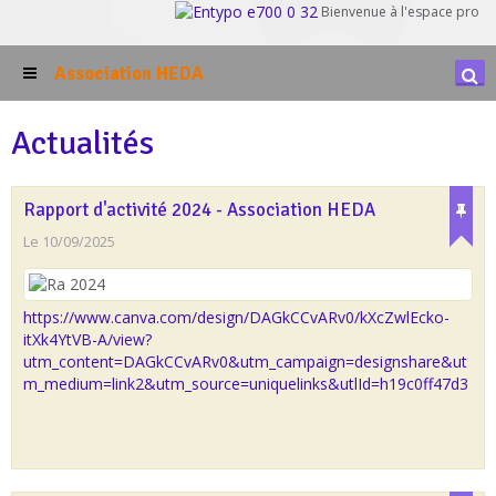
Bienvenue à l'espace pro
Association HEDA
Actualités
Rapport d'activité 2024 - Association HEDA
Le 10/09/2025
https://www.canva.com/design/DAGkCCvARv0/kXcZwlEcko-
itXk4YtVB-A/view?
utm_content=DAGkCCvARv0&utm_campaign=designshare&ut
m_medium=link2&utm_source=uniquelinks&utlId=h19c0ff47d3