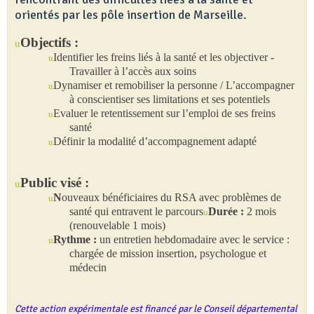
orientés par les pôle insertion de Marseille.
Objectifs :
u
Identifier les freins liés à la santé et les objectiver -
u
Travailler à l’accès aux soins
Dynamiser et remobiliser la personne / L’accompagner
u
à conscientiser ses limitations et ses potentiels
Evaluer le retentissement sur l’emploi de ses freins
u
santé
Définir la modalité d’accompagnement adapté
u
Public visé :
u
N
ouveaux bénéficiaires du RSA avec problèmes de
u
santé qui entravent le parcours
Durée :
2 mois
u
(renouvelable 1 mois)
Rythme :
un entretien hebdomadaire avec le service :
u
chargée de mission insertion, psychologue et
médecin
Cette action expérimentale est financé par le Conseil départemental