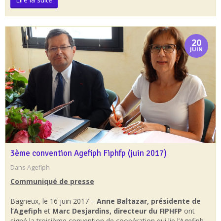
20
JUIN
3ème convention Agefiph Fiphfp (juin 2017)
Dans
Agefiph
Communiqué de presse
Bagneux, le 16 juin 2017 –
Anne Baltazar, présidente de
l’Agefiph
et
Marc Desjardins, directeur du FIPHFP
ont
signé la troisième convention de coopération qui lie l’Agefiph